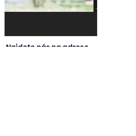
Najdete nás na adrese
Hřbitovní 3205 Teplice
41501
v Pneuservis Štekl ve
všední dny od 8:00 do
17:00 a v sobotu od 8:00
do 12:00.
Pro více informací
navštivte náš web